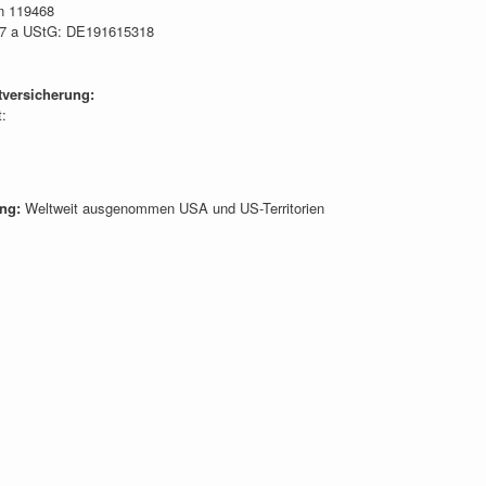
n 119468
§ 27 a UStG: DE191615318
tversicherung:
:
ng:
Weltweit ausgenommen USA und US-Territorien